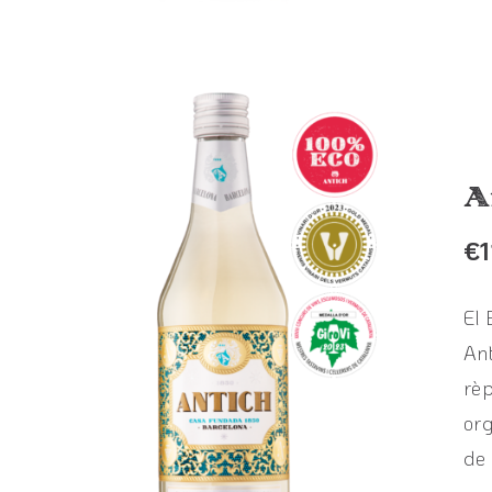
A
€
1
El 
Ant
rèp
org
de 