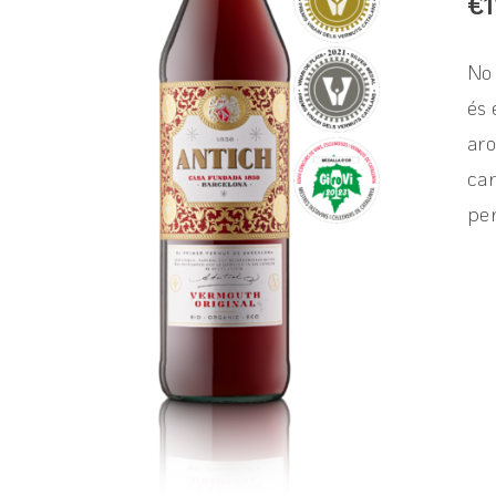
€
1
No 
és 
aro
car
per