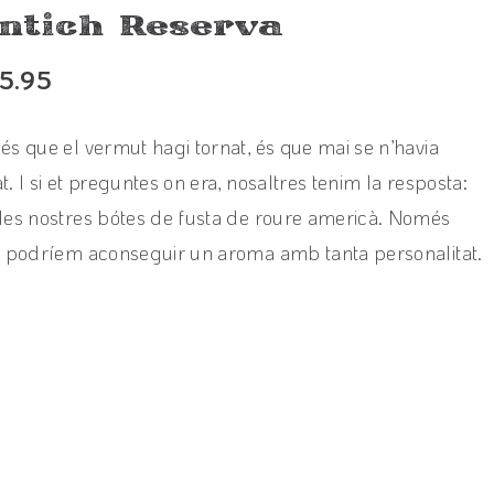
ntich Reserva
15.95
és que el vermut hagi tornat, és que mai se n’havia
t. I si et preguntes on era, nosaltres tenim la resposta:
les nostres bótes de fusta de roure americà. Només
í podríem aconseguir un aroma amb tanta personalitat.
View product