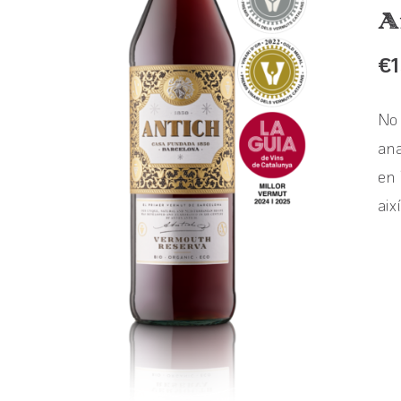
A
€
No 
ana
en 
aix