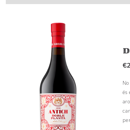
D
€
No 
és 
aro
car
per