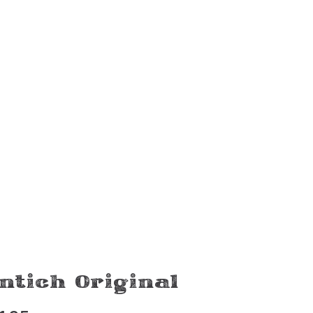
View product
ntich Original