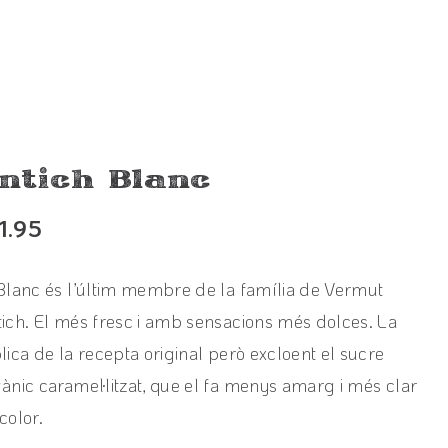
ntich Blanc
1.95
Blanc és l’últim membre de la família de Vermut
ich. El més fresc i amb sensacions més dolces. La
lica de la recepta original però excloent el sucre
ànic caramel·litzat, que el fa menys amarg i més clar
color.