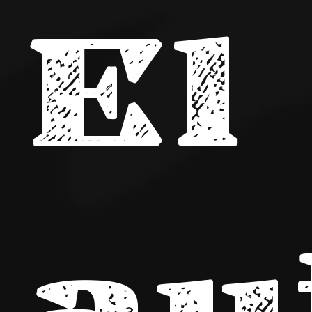
El
au