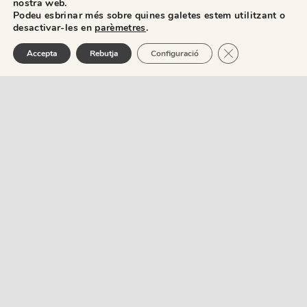
q
nostra web.
Podeu esbrinar més sobre quines galetes estem utilitzant o
desactivar-les en
parèmetres
.
Tanca el bàner de
Accepta
Rebutja
Configuració