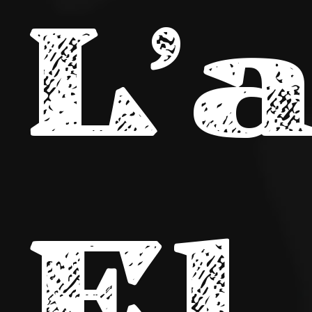
L’
El