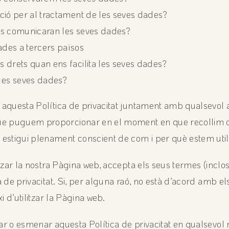
ació per al tractament de les seves dades?
 es comunicaran les seves dades?
ades a tercers països
s drets quan ens facilita les seves dades?
les seves dades?
 aquesta Política de privacitat juntament amb qualsevol al
ue puguem proporcionar en el moment en que recollim 
estigui plenament conscient de com i per què estem util
litzar la nostra Pàgina web, accepta els seus termes (incl
ca de privacitat. Si, per alguna raó, no està d’acord amb 
xi d’utilitzar la Pàgina web.
sar o esmenar aquesta Política de privacitat en qualsevol