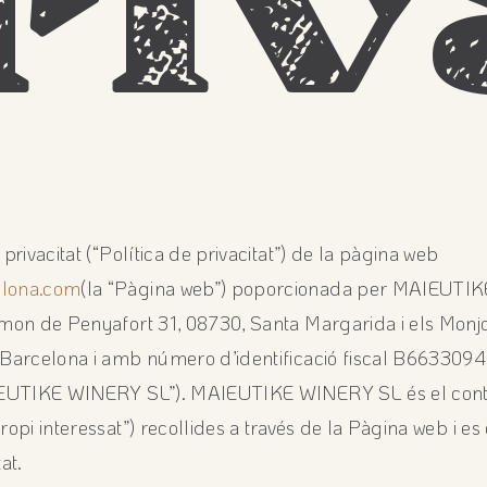
riv
privacitat (“Política de privacitat”) de la pàgina web
elona.com
(la “Pàgina web”) poporcionada per MAIEUT
amon de Penyafort 31, 08730, Santa Margarida i els Monjo
 Barcelona i amb número d’identificació fiscal B66330945
MAIEUTIKE WINERY SL”). MAIEUTIKE WINERY SL és el cont
ropi interessat”) recollides a través de la Pàgina web i e
at.