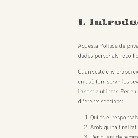
1. Introd
Aquesta Política de pri
dades personals recollid
Quan vostè ens proporcio
en què fem servir les se
l’anem a utilitzar. Per a 
diferents seccions:
Qui és el responsab
Amb quina finalitat
Per quant de temps