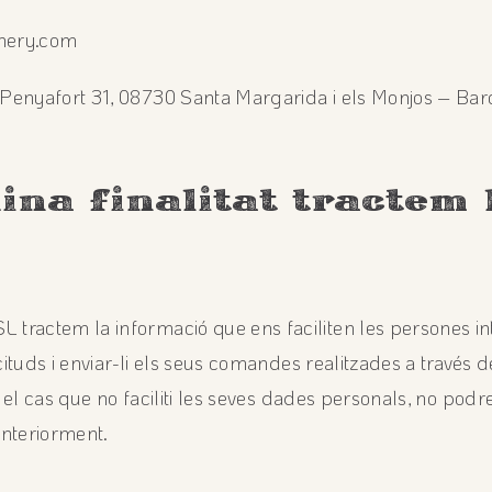
inery.com
enyafort 31, 08730 Santa Margarida i els Monjos – Bar
ina finalitat tractem 
ractem la informació que ens faciliten les persones in
icituds i enviar-li els seus comandes realitzades a través 
En el cas que no faciliti les seves dades personals, no po
anteriorment.