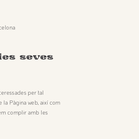
celona
les seves
teressades per tal
de la Pàgina web, així com
drem complir amb les