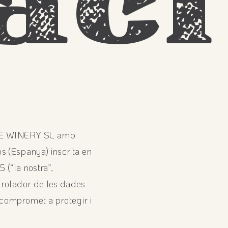
aci
IKE WINERY SL amb
s (Espanya) inscrita en
 (“la nostra”,
rolador de les dades
s compromet a protegir i