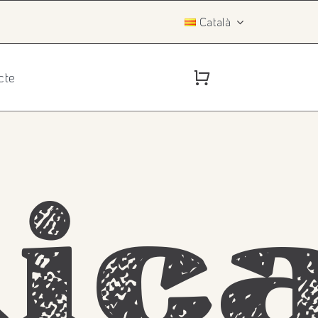
Català
cte
tic