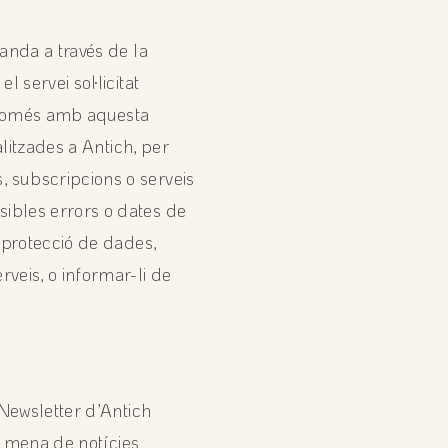
anda a través de la
 servei sol·licitat
) només amb aquesta
alitzades a Antich, per
 subscripcions o serveis
ibles errors o dates de
 protecció de dades,
veis, o informar-li de
 Newsletter d’Antich
ta mena de notícies