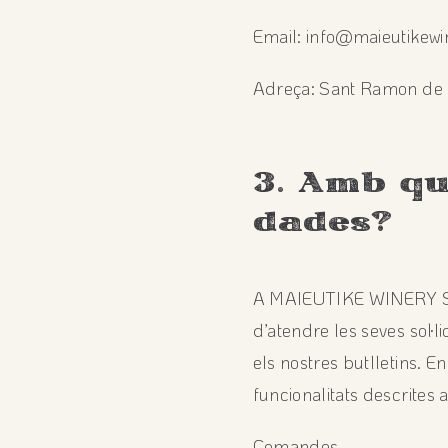
Email: info@maieutikew
Adreça: Sant Ramon de P
3. Amb qu
dades?
A MAIEUTIKE WINERY SL t
d’atendre les seves sol·l
els nostres butlletins. 
funcionalitats descrites 
Comandes