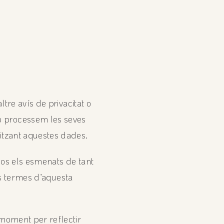
tre avís de privacitat o
o processem les seves
itzant aquestes dades.
osos els esmenats de tant
els termes d’aquesta
 moment per reflectir