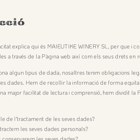
ucció
vacitat explica qui és MAIEUTIKE WINERY SL, per que i 
es a través de la Pàgina web així com els seus drets en 
na algun tipus de dada, nosaltres tenim obligacions lega
ves dades. Hem de recollir la informació de forma equitati
una major facilitat de lectura i comprensió, hem dividit la P
le de l’tractament de les seves dades?
 tractem les seves dades personals?
 conservarem les seves dades?