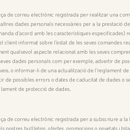
reça de correu electrònic registrada per realitzar una com
altres dades personals necessàries per a la prestació de el
 comanda d’acord amb les característiques especificades
a el client informat sobre l’estat de les seves comandes re
ent qualsevol aspecte relacionat amb les seves compres,
seves dades personals com per exemple, advertir de poss
veis, o informar-li de una actualització de l’reglament de
r de possibles errors o dates de caducitat de dades o ser
eglament de protecció de dades.
eça de correu electrònic registrada per a subscriure a la
ls nostres butlletins, ofertes, promocions o novetats i to