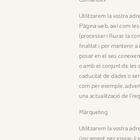
Utilitzarem la vostra ad
Pàgina web, així com les 
(processar i lliurar la
finalitat i per mantenir 
posar en el seu coneixem
o amb el conjunt de les 
caducitat de dades o ser
com per exemple, adverti
una actualització de l’r
Màrqueting
Utilitzarem la vostra adr
únicament per enviar-li e