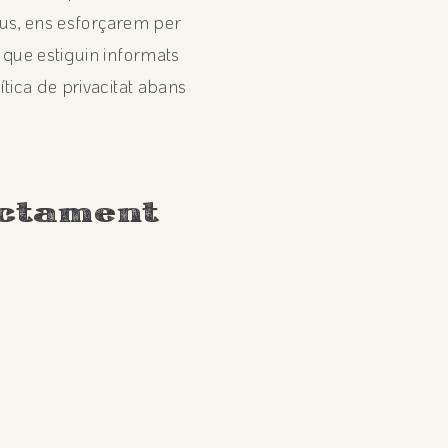
tius, ens esforçarem per
s que estiguin informats
ítica de privacitat abans
actament