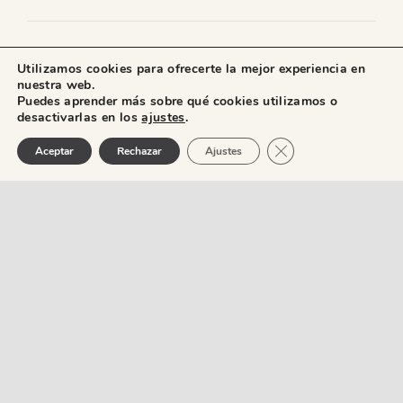
Utilizamos cookies para ofrecerte la mejor experiencia en
Newsletter
nuestra web.
Puedes aprender más sobre qué cookies utilizamos o
desactivarlas en los
ajustes
.
Si eres fan del vermut, suscríbete a nuestra newsletter
Cerrar el banner de 
Aceptar
Rechazar
Ajustes
y entérate de todo.
Acepto las condiciones de la política de
privacitat
SUSCRIBIRME