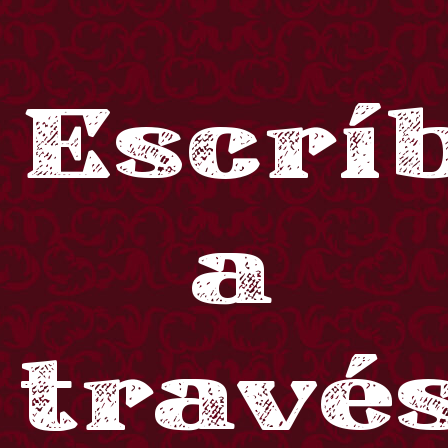
Escrí
a
travé