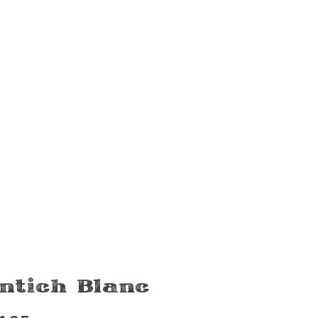
View product
ntich Blanc