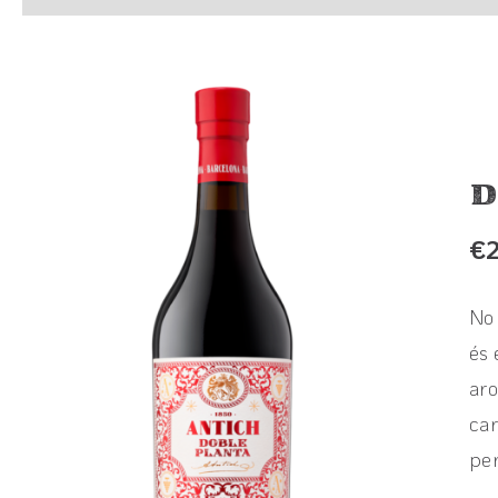
D
€
No 
és 
aro
car
per