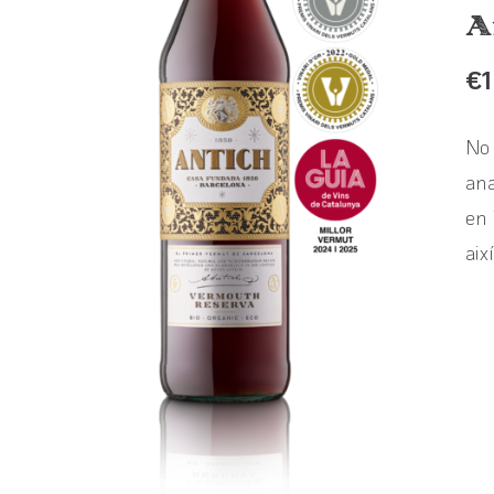
A
€
No 
ana
en 
aix