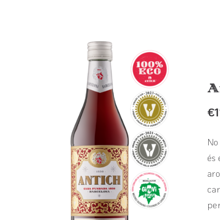
A
€
1
No 
és 
aro
car
per