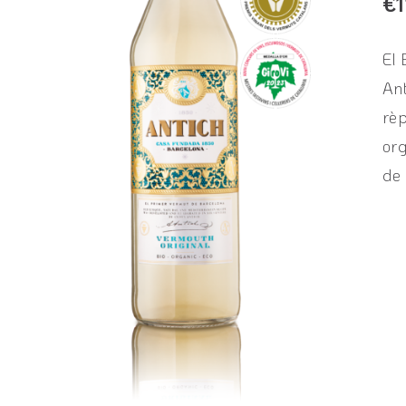
€
1
El 
Ant
rèp
org
de 