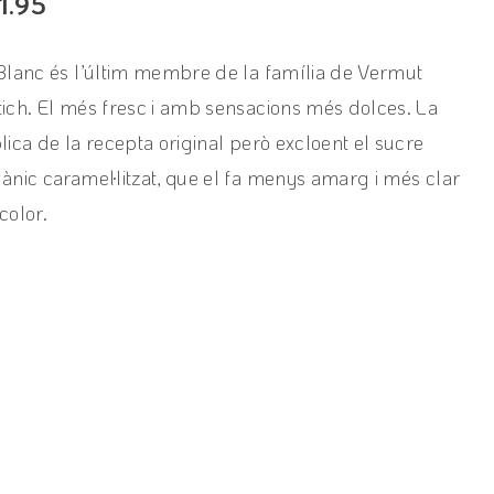
1.95
Blanc és l’últim membre de la família de Vermut
ich. El més fresc i amb sensacions més dolces. La
lica de la recepta original però excloent el sucre
ànic caramel·litzat, que el fa menys amarg i més clar
color.
View product