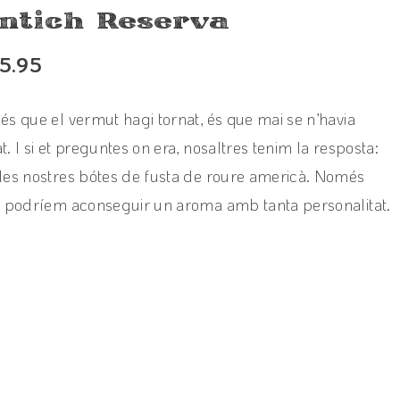
ntich Reserva
15.95
és que el vermut hagi tornat, és que mai se n’havia
t. I si et preguntes on era, nosaltres tenim la resposta:
les nostres bótes de fusta de roure americà. Només
í podríem aconseguir un aroma amb tanta personalitat.
View product