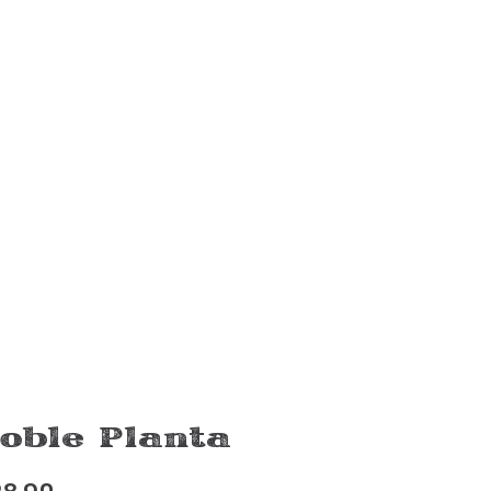
View product
oble Planta