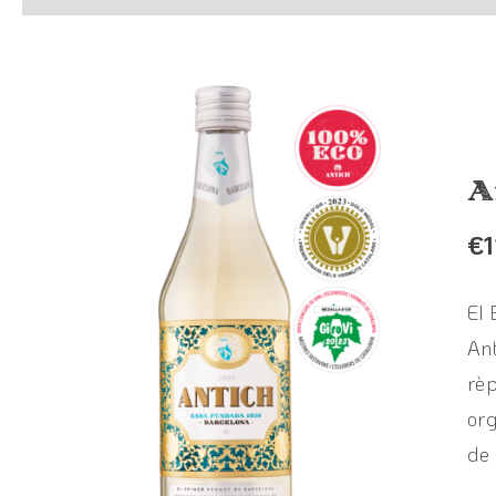
A
€
1
El 
Ant
rèp
org
de 