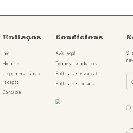
Enllaços
Condicions
N
Si 
Inici
Avís legal
new
Història
Termes i condicions
La primera i única
Política de privacitat
recepta
Política de cookies
Contacte