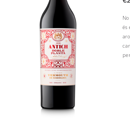
€
No 
és 
aro
car
per