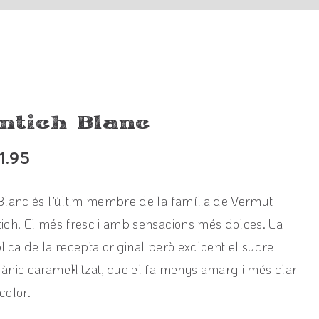
ntich Blanc
1.95
Blanc és l’últim membre de la família de Vermut
ich. El més fresc i amb sensacions més dolces. La
lica de la recepta original però excloent el sucre
ànic caramel·litzat, que el fa menys amarg i més clar
color.